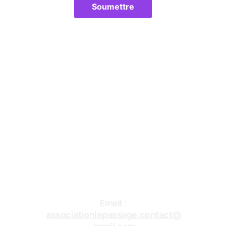
Soumettre
mentions légales
Association Le Passage
Téléphone 
présidente : 05.53.79.71.90
Vice présidente : 
06 74 22 62 50
Email : 
associationlepassage.contact@