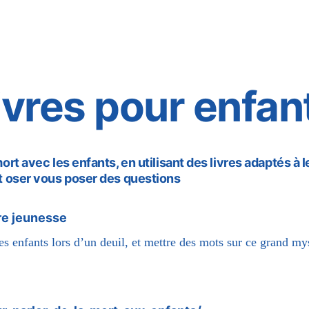
volunteer
Support to those bereaved
Donations
Li
NewsLetters
Contact
ivres pour enfan
mort avec les enfants, en utilisant des livres adaptés à 
 et oser vous poser des questions
ure jeunesse
 enfants lors d’un deuil, et mettre des mots sur ce grand mys