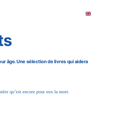
nks
Testimonials
Media library
ts
leur âge. Une sélection de livres qui aidera 
tère qu’est encore pour eux la mort.