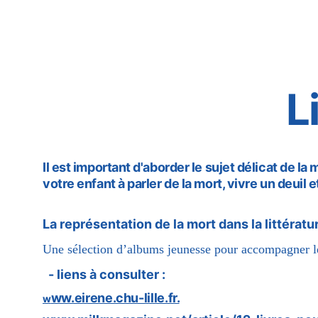
Home
Our values
Our services
Become a 
L
Il est important d'aborder le sujet délicat de la 
votre enfant à parler de la mort, vivre un deuil
La représentation de la mort dans la littérat
Une sélection d’albums jeunesse pour accompagner les
  - liens à consulter : 
ww.eirene.chu-lille.fr.
w