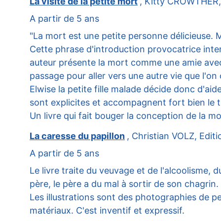
La visite de la petite mort
, Kitty CROWTHER, E
A partir de 5 ans
"La mort est une petite personne délicieuse. M
Cette phrase d'introduction provocatrice inter
auteur présente la mort comme une amie avec qu
passage pour aller vers une autre vie que l'on 
Elwise la petite fille malade décide donc d'ai
sont explicites et accompagnent fort bien le te
Un livre qui fait bouger la conception de la mo
La caresse du papillon
, Christian VOLZ, Edit
A partir de 5 ans
Le livre traite du veuvage et de l'alcoolisme, d
père, le père a du mal à sortir de son chagrin
Les illustrations sont des photographies de per
matériaux. C'est inventif et expressif.