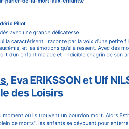
r-parler-de-la-mort-aux-enfants/
éric Pillot
ordés avec une grande délicatesse.
i la caractérisent,  raconte par la voix d’une petite fil
ucémie, et les émotions qu’elle ressent. Avec des mot
mort d’un enfant malade et l’indicible chagrin de son a
ts
, Eva ERIKSSON et Ulf NIL
le des Loisirs
u moment où ils trouvent un bourdon mort. Alors Esth
lein de morts", les enfants se dévouent pour enterrer