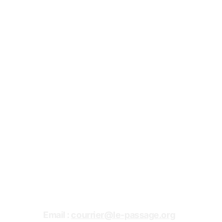
mentions légales
Association Le Passage
Téléphone : 05.53.79.71.90
Email : 
courrier@le-passage.org